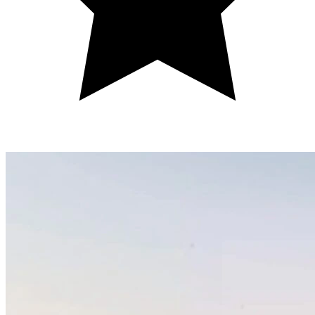
Mais de 1000 avaliações 5* no TripAdvisor