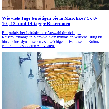
Wie viele Tage benötigen Sie in Marokko? 5-, 8-,
10-, 12- und 14-tägige Reiserouten
Ein praktischer Leitfaden zur Auswahl der richtigen
Reiseroutenlänge in Marokko, vom minimalen Wüstenausflug bis
hin zu einer dynamischen zweiwöchigen Privatreise mit Kultur,
Natur und besonderen Aktivitäten.