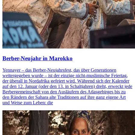
Berber-Neujahr in Marokko
Yennayer – das Berber-Neujahrsfest, das über Generationen
weitergegeben wurde – ist der einzige nicht-muslimische Feiertag,
der überall in Nordafrika gefeiert wird. Während sich der Kalender
auf den 12. Januar (oder den 13. in Schaltjahren) dreht, erweckt jede
Berbergemeinschaft von den Ausläufern des Atlasgebirges bis zu
den Rändern der Sahara alte Traditionen auf ihre ganz eigene Art
und Weise zum Leben: die