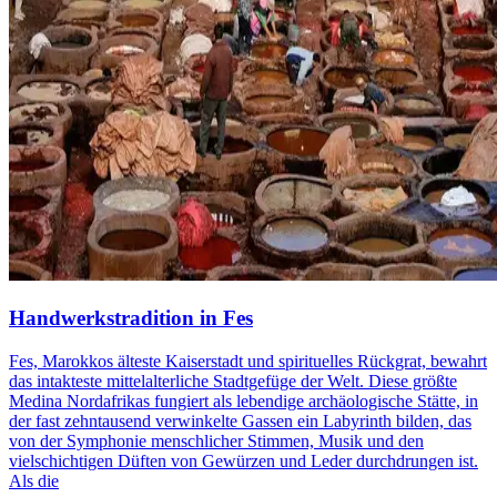
Handwerkstradition in Fes
Fes, Marokkos älteste Kaiserstadt und spirituelles Rückgrat, bewahrt
das intakteste mittelalterliche Stadtgefüge der Welt. Diese größte
Medina Nordafrikas fungiert als lebendige archäologische Stätte, in
der fast zehntausend verwinkelte Gassen ein Labyrinth bilden, das
von der Symphonie menschlicher Stimmen, Musik und den
vielschichtigen Düften von Gewürzen und Leder durchdrungen ist.
Als die