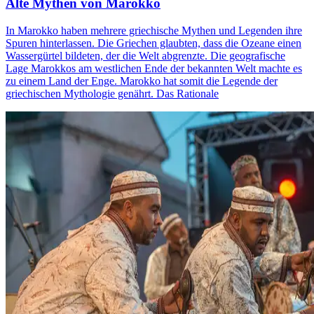
Alte Mythen von Marokko
In Marokko haben mehrere griechische Mythen und Legenden ihre
Spuren hinterlassen. Die Griechen glaubten, dass die Ozeane einen
Wassergürtel bildeten, der die Welt abgrenzte. Die geografische
Lage Marokkos am westlichen Ende der bekannten Welt machte es
zu einem Land der Enge. Marokko hat somit die Legende der
griechischen Mythologie genährt. Das Rationale