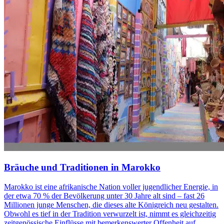
Bräuche und Traditionen in Marokko
Marokko ist eine afrikanische Nation voller jugendlicher Energie, in
der etwa 70 % der Bevölkerung unter 30 Jahre alt sind – fast 26
Millionen junge Menschen, die dieses alte Königreich neu gestalten.
Obwohl es tief in der Tradition verwurzelt ist, nimmt es gleichzeitig
zeitgenössische Einflüsse mit bemerkenswerter Offenheit auf.