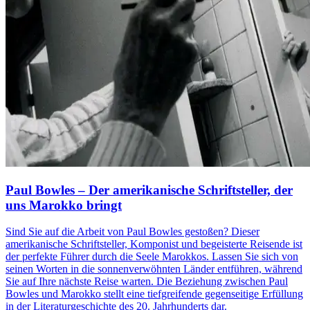
Paul Bowles – Der amerikanische Schriftsteller, der
uns Marokko bringt
Sind Sie auf die Arbeit von Paul Bowles gestoßen? Dieser
amerikanische Schriftsteller, Komponist und begeisterte Reisende ist
der perfekte Führer durch die Seele Marokkos. Lassen Sie sich von
seinen Worten in die sonnenverwöhnten Länder entführen, während
Sie auf Ihre nächste Reise warten. Die Beziehung zwischen Paul
Bowles und Marokko stellt eine tiefgreifende gegenseitige Erfüllung
in der Literaturgeschichte des 20. Jahrhunderts dar.