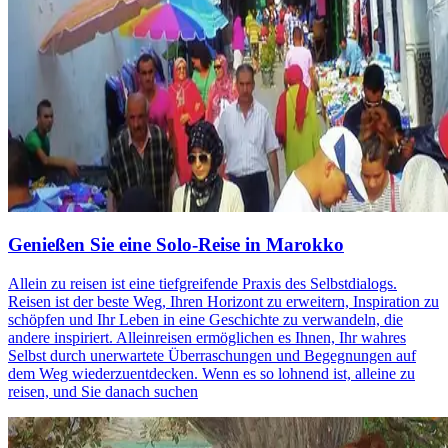
Genießen Sie eine Solo-Reise in Marokko
Allein zu reisen ist eine tiefgreifende Praxis des Selbstdialogs.
Reisen ist der beste Weg, Ihren Horizont zu erweitern, Inspiration zu
schöpfen und Ihr Leben in eine Geschichte zu verwandeln, die
andere inspiriert. Alleinreisen ermöglichen es Ihnen, Ihr wahres
Selbst durch unerwartete Überraschungen und Begegnungen auf
dem Weg wiederzuentdecken. Wenn es so lohnend ist, alleine zu
reisen, und Sie danach suchen