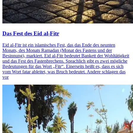
Das Fest des Eid al-Fitr
Eid al-Fitr ist ein islamisches Fest, das das Ende des neunten
Monats, des Monats Ramadan (Monat des Fastens und der
Besinnung), markiert. Eid al-Fitr bedeutet Bankett der Wohltätigkeit
und das Fest des Fastenbrechens. Sprachlich gibt es zwei mögliche
Bedeutungen für das Wort „Fitr“. Einerseits heißt es, dass es sich
vom Wort fatar ableitet, was Bruch bedeutet. Andere schlagen das
vor