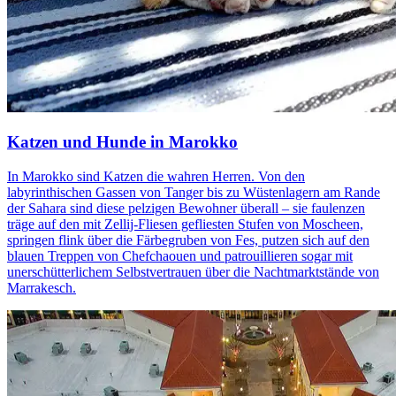
Katzen und Hunde in Marokko
In Marokko sind Katzen die wahren Herren. Von den
labyrinthischen Gassen von Tanger bis zu Wüstenlagern am Rande
der Sahara sind diese pelzigen Bewohner überall – sie faulenzen
träge auf den mit Zellij-Fliesen gefliesten Stufen von Moscheen,
springen flink über die Färbegruben von Fes, putzen sich auf den
blauen Treppen von Chefchaouen und patrouillieren sogar mit
unerschütterlichem Selbstvertrauen über die Nachtmarktstände von
Marrakesch.