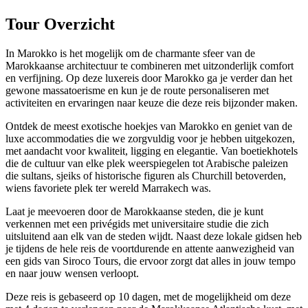
Tour Overzicht
In Marokko is het mogelijk om de charmante sfeer van de
Marokkaanse architectuur te combineren met uitzonderlijk comfort
en verfijning. Op deze luxereis door Marokko ga je verder dan het
gewone massatoerisme en kun je de route personaliseren met
activiteiten en ervaringen naar keuze die deze reis bijzonder maken.
Ontdek de meest exotische hoekjes van Marokko en geniet van de
luxe accommodaties die we zorgvuldig voor je hebben uitgekozen,
met aandacht voor kwaliteit, ligging en elegantie. Van boetiekhotels
die de cultuur van elke plek weerspiegelen tot Arabische paleizen
die sultans, sjeiks of historische figuren als Churchill betoverden,
wiens favoriete plek ter wereld Marrakech was.
Laat je meevoeren door de Marokkaanse steden, die je kunt
verkennen met een privégids met universitaire studie die zich
uitsluitend aan elk van de steden wijdt. Naast deze lokale gidsen heb
je tijdens de hele reis de voortdurende en attente aanwezigheid van
een gids van Siroco Tours, die ervoor zorgt dat alles in jouw tempo
en naar jouw wensen verloopt.
Deze reis is gebaseerd op 10 dagen, met de mogelijkheid om deze