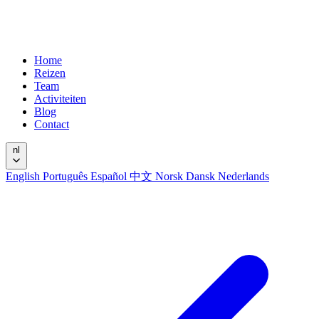
Home
Reizen
Team
Activiteiten
Blog
Contact
nl
English
Português
Español
中文
Norsk
Dansk
Nederlands