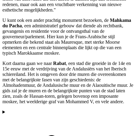
redenen, maar ook aan een vruchtbare verkenning van nieuwe
esthetische mogelijkheden."
U kunt ook een ander prachtig monument bezoeken, de
Mahkama
du Pacha
, een administratief gebouw dat diende als rechtbank,
gevangenis en residentie voor de ontvangsthal van de
gouverneur/parlement. Hier kun je de Frans-Arabische stijl
opmerken die bekend staat als Mauresque, met sterke Moorse
elementen en een centrale binnenplaats die lijkt op die van een
typisch Marokkaanse moskee.
Kort daarna gaan we naar
Rabat
, een stad die groeide in de 14e en
15e eeuw met de verdrijving van de Andalusiërs van het Iberisch
schiereiland. Het is omgeven door drie muren die overeenkomen
met de belangrijkste fasen van zijn geschiedenis: de
Almohadenmuur, de Andalusische muur en de Alaouitische muur. Je
gids zal je de muren en de belangrijkste punten van de stad laten
zien, zoals de Hassan-toren, gelegen bovenop een imposante
moskee, het weelderige graf van Mohammed V, en vele andere.