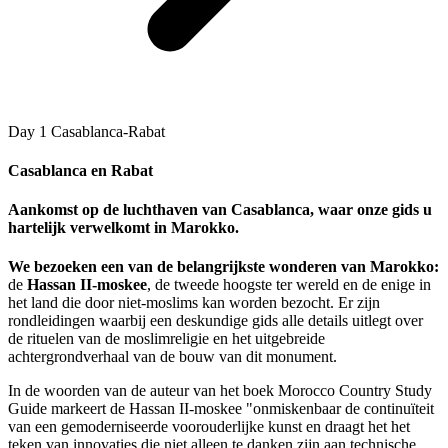
Day 1
Casablanca-Rabat
Casablanca en Rabat
Aankomst op de luchthaven van Casablanca, waar onze gids u
hartelijk verwelkomt in Marokko.
We bezoeken een van de belangrijkste wonderen van Marokko:
de
Hassan II-moskee
, de tweede hoogste ter wereld en de enige in
het land die door niet-moslims kan worden bezocht. Er zijn
rondleidingen waarbij een deskundige gids alle details uitlegt over
de rituelen van de moslimreligie en het uitgebreide
achtergrondverhaal van de bouw van dit monument.
In de woorden van de auteur van het boek Morocco Country Study
Guide markeert de Hassan II-moskee "onmiskenbaar de continuïteit
van een gemoderniseerde voorouderlijke kunst en draagt ​​het het
teken van innovaties die niet alleen te danken zijn aan technische