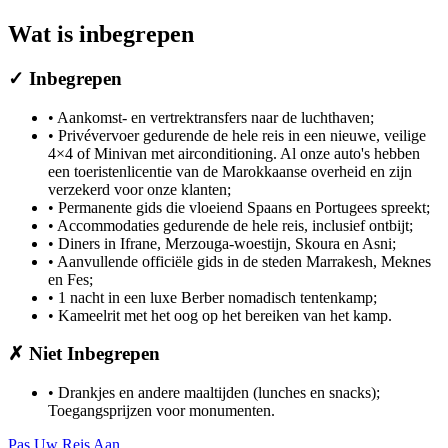
Wat is inbegrepen
✓
Inbegrepen
•
Aankomst- en vertrektransfers naar de luchthaven;
•
Privévervoer gedurende de hele reis in een nieuwe, veilige
4×4 of Minivan met airconditioning. Al onze auto's hebben
een toeristenlicentie van de Marokkaanse overheid en zijn
verzekerd voor onze klanten;
•
Permanente gids die vloeiend Spaans en Portugees spreekt;
•
Accommodaties gedurende de hele reis, inclusief ontbijt;
•
Diners in Ifrane, Merzouga-woestijn, Skoura en Asni;
•
Aanvullende officiële gids in de steden Marrakesh, Meknes
en Fes;
•
1 nacht in een luxe Berber nomadisch tentenkamp;
•
Kameelrit met het oog op het bereiken van het kamp.
✗
Niet Inbegrepen
•
Drankjes en andere maaltijden (lunches en snacks);
Toegangsprijzen voor monumenten.
Pas Uw Reis Aan