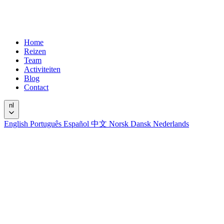
Home
Reizen
Team
Activiteiten
Blog
Contact
nl
English
Português
Español
中文
Norsk
Dansk
Nederlands