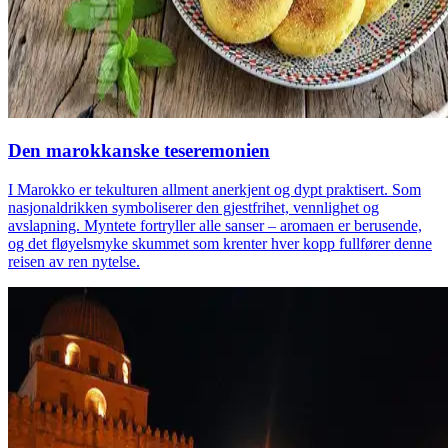
Den marokkanske teseremonien
I Marokko er tekulturen allment anerkjent og dypt praktisert. Som
nasjonaldrikken symboliserer den gjestfrihet, vennlighet og
avslapning. Myntete fortryller alle sanser – aromaen er berusende,
og det fløyelsmyke skummet som krenter hver kopp fullfører denne
reisen av ren nytelse.