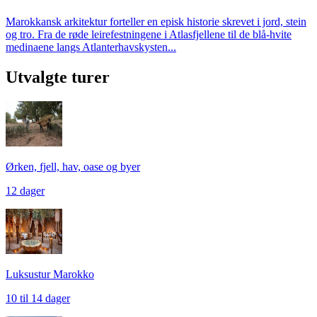
Marokkansk arkitektur forteller en episk historie skrevet i jord, stein
og tro. Fra de røde leirefestningene i Atlasfjellene til de blå-hvite
medinaene langs Atlanterhavskysten...
Utvalgte turer
Ørken, fjell, hav, oase og byer
12 dager
Luksustur Marokko
10 til 14 dager