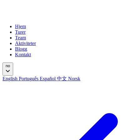
Hjem
Turer
Team
Aktiviteter
Blogg
Kontakt
no
English
Português
Español
中文
Norsk