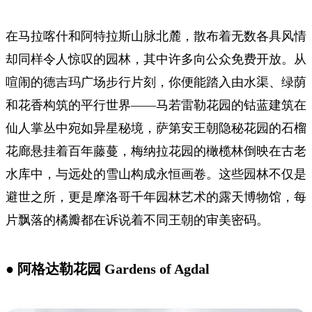
在马拉喀什和阿特拉斯山脉北麓，散布着无数各具风情
却同样令人惊叹的园林，其中许多向公众免费开放。从
喧闹的德吉玛广场步行片刻，你便能踏入由水渠、绿荫
和花香构筑的平行世界——马若雷勒花园的钴蓝建筑在
仙人掌丛中宛如异星秘境，萨第安王朝隐秘花园的石榴
花廊悬挂着百年藤蔓，梅纳拉花园的橄榄林倒映在古老
水库中，与远处的雪山构成永恒画卷。这些园林不仅是
避世之所，更是摩洛哥千年园林艺术的露天博物馆，每
片飘落的橘瓣都在诉说着不同王朝的审美密码。
● 阿格达勒花园 Gardens of Agdal