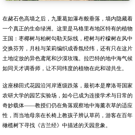
在赭石色高墙之后，九重葛如瀑布般垂落，墙内隐藏着
一个真正的生命绿洲。这里是马格里布地区特有的植物
王国：枣椰树与柏树勾勒天际线，橙树与柠檬树在风中
交换芬芳，月桂与茉莉编织成香氛经纬，还有只在这片
土地绽放的异色鸢尾和沙漠玫瑰。拉巴特的地中海气候
如同天才调香师，让不同纬度的植物在此和谐共生。
这座梯田式花园沿河岸逐级跌落，最初本是摩洛哥国家
农研大学的园艺实验场，如今已成为连接学术与日常的
奇妙载体——教授们仍在角落观察地中海薰衣草的适应
性，而当地母亲在长椅上教孩子辨认草药，游客在百年
橄榄树下寻找《古兰经》中描述的天园意象。