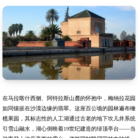
在马拉喀什西侧、阿特拉斯山麓的怀抱中，梅纳拉花园
如同镶嵌在沙漠边缘的翡翠。这座百公顷的园林遍布橄
榄果园，其标志性的人工湖通过古老的地下坎儿井系统
引雪山融水，湖心倒映着19世纪建造的绿顶亭台——当