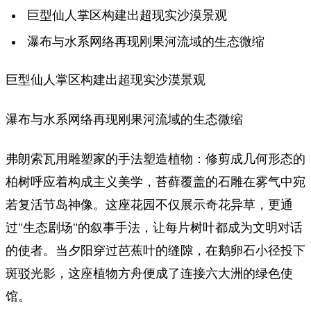
巨型仙人掌区构建出超现实沙漠景观
瀑布与水系网络再现刚果河流域的生态微缩
巨型仙人掌区构建出超现实沙漠景观
瀑布与水系网络再现刚果河流域的生态微缩
弗朗索瓦用雕塑家的手法塑造植物：修剪成几何形态的
柏树呼应着构成主义美学，苔藓覆盖的石雕在雾气中宛
若复活节岛神像。这座花园不仅展示奇花异草，更通
过"生态剧场"的叙事手法，让每片树叶都成为文明对话
的使者。当夕阳穿过芭蕉叶的缝隙，在鹅卵石小径投下
斑驳光影，这座植物方舟便成了连接六大洲的绿色使
馆。