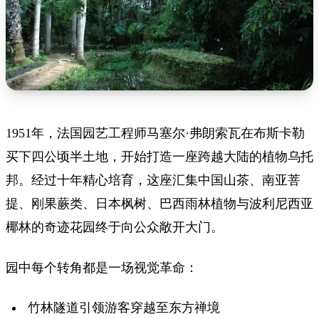
1951年，法国园艺工程师马塞尔·弗朗索瓦在布斯卡勒
买下四公顷半土地，开始打造一座跨越大陆的植物乌托
邦。经过十年精心培育，这座汇集中国山茶、南亚菩
提、刚果蕨类、日本枫树、巴西雨林植物与波利尼西亚
椰林的奇迹花园终于向公众敞开大门。
园中每个转角都是一场视觉革命：
竹林隧道引领游客穿越至东方禅境