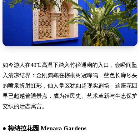
如今游人在40℃高温下踏入竹径通幽的入口，会瞬间坠
入清凉结界：金刚鹦鹉在棕榈树冠啼鸣，蓝色长廊尽头
的喷泉折射虹彩，仙人掌区犹如超现实剧场。这座花园
早已超越普通景点，成为殖民史、艺术革新与生态保护
交织的活态寓言。
● 梅纳拉花园 Menara Gardens