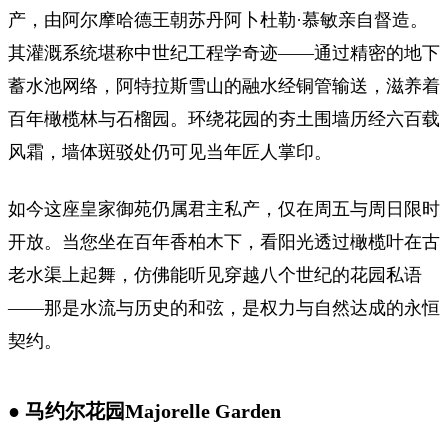
产，由阿尔摩哈德王朝苏丹阿卜杜勒·慕敏亲自督造。
其灌溉系统堪称中世纪工程学奇迹——通过精密的地下
蓄水池网络，阿特拉斯雪山的融水经铜管输送，滋养着
百年橄榄林与石榴园。环绕花园的夯土围墙历经六百载
风霜，墙体斑驳处仍可见当年匠人掌印。
如今这座皇家御苑仍属君主私产，仅在周五与周日限时
开放。当您坐在百年香柏木下，看阳光透过橄榄叶在古
老水渠上起舞，仿佛能听见穿越八个世纪的花园私语
——那是水流与历史的和弦，是权力与自然达成的永恒
契约。
● 马约尔花园Majorelle Garden