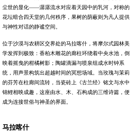
尘世的显化——潺潺流水对应着天园中的乳河，对称的
花坛暗合四天堂的几何秩序，果树的荫蔽则为凡人提供
与神性对话的静谧空间。
位于沙漠与农耕区交界处的马拉喀什，将摩尔式园林美
学发挥到极致：香柏木雕花的廊柱环绕着中央水池，倒
映着摇曳的柑橘树影；陶罐滴漏与喷泉组成水时钟系
统，用声景构筑出超越时间的冥想场域。当玫瑰与茉莉
的芬芳在柱廊间流转，当瓷砖上《古兰经》铭文与水中
锦鲤相映成趣，这座由水、木、石构成的三维诗篇，便
成为连接世俗与神圣的界面。
马拉喀什