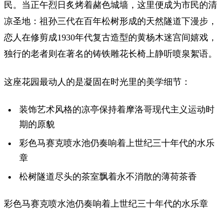
民。当正午烈日炙烤着赭色城墙，这里便成为市民的清
凉圣地：祖孙三代在百年松树形成的天然隧道下漫步，
恋人在修剪成1930年代复古造型的黄杨木迷宫间嬉戏，
独行的老者则在著名的铸铁雕花长椅上静听喷泉絮语。
这座花园最动人的是凝固在时光里的美学细节：
装饰艺术风格的凉亭保持着摩洛哥现代主义运动时
期的原貌
彩色马赛克喷水池仍奏响着上世纪三十年代的水乐
章
松树隧道尽头的茶室飘着永不消散的薄荷茶香
彩色马赛克喷水池仍奏响着上世纪三十年代的水乐章