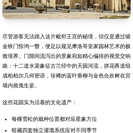
尽管游客无法踏入这片毗邻王宫的秘境，但仅是通过锻
金铁门惊鸿一瞥，便足以窥见摩洛哥皇家园林艺术的极
致境界。门隙间流泻出的景象宛如精心编排的视觉交响
曲：十二道水渠象征古兰经中的天园河流，拼花甬道组
成柏柏尔几何密语，珍稀的蓝叶垂柳与金色合欢树在宫
墙内摇曳生姿。
这些花园实为活着的文化遗产：
每棵雪松的栽种位置都对应星象方位
暗藏四套独立灌溉系统应对不同季节