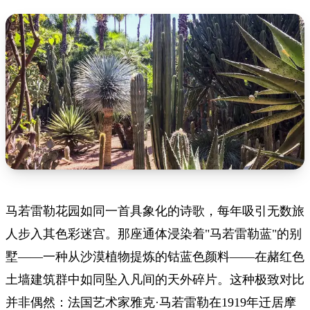
马若雷勒花园如同一首具象化的诗歌，每年吸引无数旅
人步入其色彩迷宫。那座通体浸染着"马若雷勒蓝"的别
墅——一种从沙漠植物提炼的钴蓝色颜料——在赭红色
土墙建筑群中如同坠入凡间的天外碎片。这种极致对比
并非偶然：法国艺术家雅克·马若雷勒在1919年迁居摩