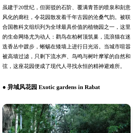
虽建于20世纪，但斑驳的石阶、覆满青苔的喷泉和刻意
风化的廊柱，令花园散发着千年古园的沧桑气韵。被联
合国教科文组织列为全球最具价值的植物园之一，这里
的生命网络尤为动人：鹳鸟在柏树顶筑巢，流浪猫在迷
迭香丛中踱步，蜥蜴在矮墙上进行日光浴。当城市喧嚣
被高墙过滤，只剩下流水声、鸟鸣与树叶摩挲的自然和
弦，这座花园便成了现代人寻找永恒的精神避难所。
● 异域风花园 Exotic gardens in Rabat