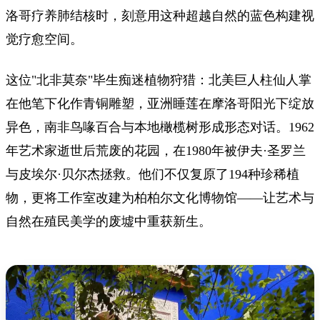
洛哥疗养肺结核时，刻意用这种超越自然的蓝色构建视
觉疗愈空间。
这位"北非莫奈"毕生痴迷植物狩猎：北美巨人柱仙人掌
在他笔下化作青铜雕塑，亚洲睡莲在摩洛哥阳光下绽放
异色，南非鸟喙百合与本地橄榄树形成形态对话。1962
年艺术家逝世后荒废的花园，在1980年被伊夫·圣罗兰
与皮埃尔·贝尔杰拯救。他们不仅复原了194种珍稀植
物，更将工作室改建为柏柏尔文化博物馆——让艺术与
自然在殖民美学的废墟中重获新生。