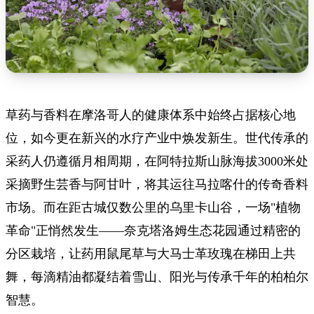
草药与香料在摩洛哥人的健康体系中始终占据核心地
位，如今更在新兴的水疗产业中焕发新生。世代传承的
采药人仍遵循月相周期，在阿特拉斯山脉海拔3000米处
采摘野生芸香与阿甘叶，将其运往马拉喀什的传奇香料
市场。而在距古城仅数公里的乌里卡山谷，一场"植物
革命"正悄然发生——奈克塔洛姆生态花园通过精密的
分区栽培，让药用鼠尾草与大马士革玫瑰在梯田上共
舞，每滴精油都凝结着雪山、阳光与传承千年的柏柏尔
智慧。