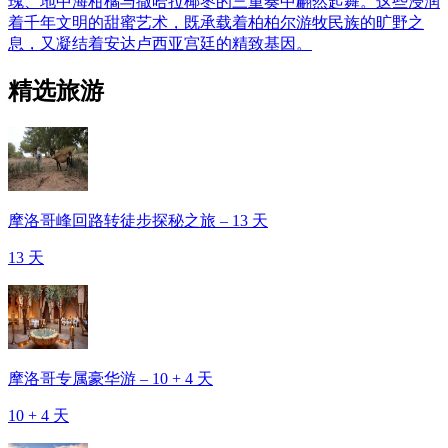
瑰、地中海柑橘与撒哈拉椰枣的三重奏中翩然起舞。这些浸润
着千年文明的甜蜜艺术，既承载着柏柏尔游牧民族的旷野之
息，又凝结着安达卢西亚宫廷的精致基因。
精选旅游
摩洛哥峰回路转徒步探秘之旅 – 13 天
13 天
摩洛哥专属豪华游 – 10 + 4 天
10 + 4 天