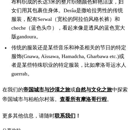
布料织成的长达3米的整片织物颜色鲜艳活泼，妇
女们用其包裹住身体。Derâa是撒哈拉男性的传统
服装，配有Serwal（宽松的阿拉伯风格长裤）和
cheche（蓝色头巾），看起来像是透风的蓝色宽大
版gandoura。
传统的服装还是某些音乐和神圣相关的节日的特定
服饰(Gnawa, Aïssawa, Hamadcha, Gharbawa etc.)或
者是某些特殊职业的特定服装，比如摩洛哥运水人
guerrab。
在我们的
帝国城市与沙漠之旅
或
自然与文化之旅
中探索
帝国城市与柏柏尔村落。
查看所有摩洛哥行程
。
更多其他信息，请随时
联系我们
！