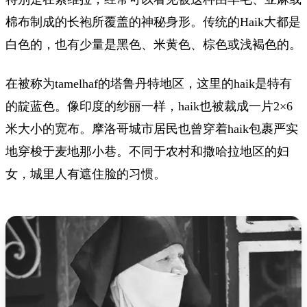
棉布制成的长袍所覆盖的神秘身形。传统的Haik大都是
白色的，也有少量是黑色、米黄色、棕色或浅褐色的。
在被称为tamelhaf的塔鲁丹特地区，这里的haik是特有
的靛蓝色。像印度的纱丽一样，haik也被裁成一片2×6
米大小的宽布。摩洛哥城市居民也曾穿着haik包裹严实
地穿梭于麦地那小巷。不同于农村和撒哈拉地区的妇
女，城里人有遮住脸的习惯。